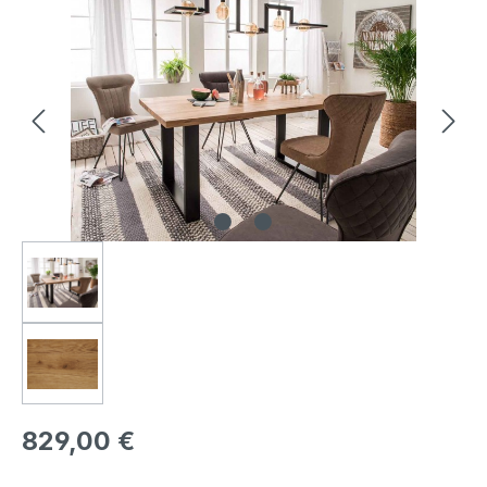
Bildergalerie überspringen
Regulärer Preis:
829,00 €