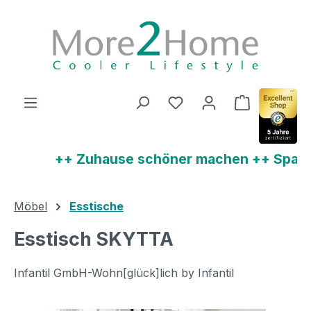
Zum Hauptinhalt springen
Warenkorb 
++ Zuhause schöner machen ++ Sparen 
Möbel
Esstische
Esstisch SKYTTA
Infantil GmbH-Wohn[glück]lich by Infantil