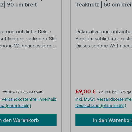
z| 90 cm breit
Teakholz | 50 cm brei
ve und nützliche Deko-
Dekorative und nützlich
chlichten, rustikalen Stil.
Bank im schlichten, rustik
schöne Wohnaccessiore
Dieses schöne Wohnacce
t transportabel und
ist leicht transportabel u
g einsetzbar. Einzeln oder
vielseitig einsetzbar. Ein
ein absolutes Must-Have!
im Set, ein absolutes Mu
es Teak-Holz, natur
recyceltes Teak-Holz, na
 Das recycelte Teakholz
rustikal Das recycelte T
über übliche
verfügt über übliche
Regulärer Preis:
Regulärer Preis:
preis:
Verkaufspreis:
€
59,00 €
99,00 €
(20.2% gespart)
79,00 €
(25.32% ge
erkmale B/H/T: ca.
Abnutzungsmerkmale B/H/T: ca.
, versandkostenfrei innerhalb
inkl. MwSt, versandkostenfre
x 25 cm (Abbildung links)
50 x 45 x 25 cm(Abbildu
nd (ohne Inseln)
Deutschland (ohne Inseln)
rung erfolgt montiert
rechts) Die Lieferung erf
montiert verpackt
In den Warenkorb
In den Warenkor