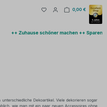
Du hast 0 Produkte auf dem Mer
0,00 €
Warenkorb 
Zuhause schöner machen ++ Sparen und bis z
iche
r Kategorie Wandbilder
das Dropdown der Kategorie Wohnstile
r Schließe das Dropdown der Kategorie Blog
unterschiedliche Dekoartikel. Viele dekorieren sogar
ublich, wie man mit ein paar neuen Accessoires ohne