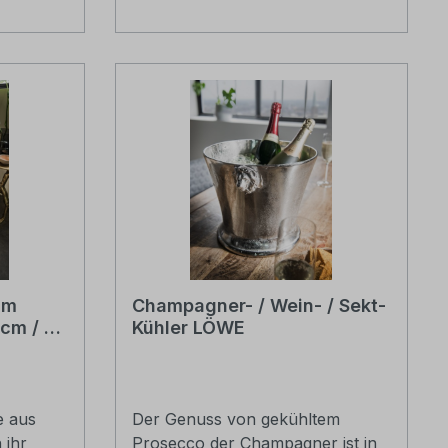
verpackt
um
Champagner- / Wein- / Sekt-
 cm / 87
Kühler LÖWE
e aus
Der Genuss von gekühltem
 ihr
Prosecco der Champagner ist in