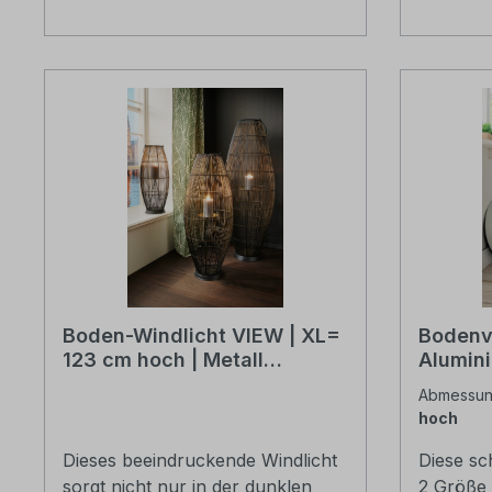
verpackt
Boden-Windlicht VIEW | XL=
Bodenv
123 cm hoch | Metall
Alumini
schwarz/gold
rund 19
Abmessun
hoch
Dieses beeindruckende Windlicht
Diese sc
sorgt nicht nur in der dunklen
2 Größe