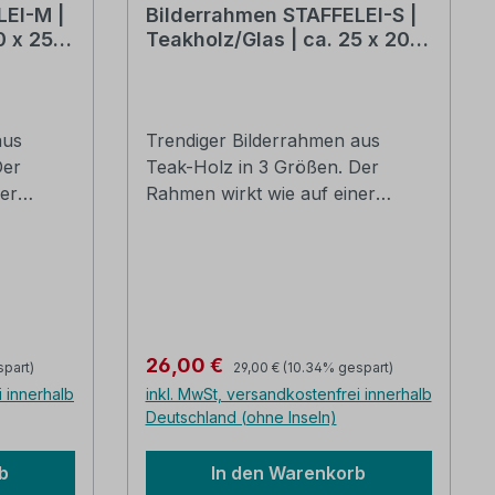
LEI-M |
Bilderrahmen STAFFELEI-S |
0 x 25
Teakholz/Glas | ca. 25 x 20
cm
aus
Trendiger Bilderrahmen aus
Der
Teak-Holz in 3 Größen. Der
er
Rahmen wirkt wie auf einer
ht sofort
Staffelei befestigt und zieht sofort
ffen Sie
alle Blicke auf sich. Schaffen Sie
sich eine absolut
alerie
außergewöhnliche Bildergalerie
en.
ganz nach Ihren Wünschen.
. Die
Jeder Rahmen ein Unikat. Die
Regulärer Preis:
Verkaufspreis:
26,00 €
spart)
29,00 €
(10.34% gespart)
 das
Holzstaffelei wirkt durch das
i innerhalb
inkl. MwSt, versandkostenfrei innerhalb
verwendete Teak leicht
Deutschland (ohne Inseln)
retromäßig. Teak-Holz-Unikate
ildung
B/H: ca. 25 x 20 cm (Abbildung
b
In den Warenkorb
gt
Mitte) Die Lieferung erfolgt