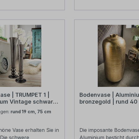
verpackt
ase | TRUMPET 1 |
Bodenvase | Alumini
um Vintage schwarz |
bronzegold | rund 40
 cm / 75 cm hoch
cm hoch
gen:
rund 19 cm, 75 cm
höne Vase erhalten Sie in
Die imposante Bodenvas
 Die schwere
Aluminium besticht durch