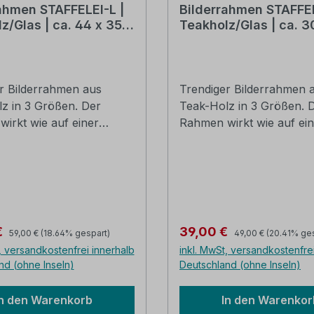
ahmen STAFFELEI-L |
Bilderrahmen STAFFE
z/Glas | ca. 44 x 35
Teakholz/Glas | ca. 3
cm
r Bilderrahmen aus
Trendiger Bilderrahmen 
z in 3 Größen. Der
Teak-Holz in 3 Größen. 
irkt wie auf einer
Rahmen wirkt wie auf ein
 befestigt und zieht sofort
Staffelei befestigt und zie
ke auf sich. Schaffen Sie
alle Blicke auf sich. Scha
 absolut
sich eine absolut
öhnliche Bildergalerie
außergewöhnliche Bilderg
ch Ihren Wünschen.
ganz nach Ihren Wünsch
hmen ein Unikat. Die
Jeder Rahmen ein Unikat
Regulärer Preis:
Regulärer Preis:
preis:
Verkaufspreis:
€
39,00 €
59,00 €
(18.64% gespart)
49,00 €
(20.41% ge
elei wirkt durch das
Holzstaffelei wirkt durch
, versandkostenfrei innerhalb
inkl. MwSt, versandkostenfre
te Teak leicht
verwendete Teak leicht
nd (ohne Inseln)
Deutschland (ohne Inseln)
-Unikate
retromäßig. Teak-Holz-Unikate
 44 x 35 cm (Abbildung
B/H: ca. 30 x 25 cm (Abb
In den Warenkorb
In den Warenkor
Die Lieferung erfolgt
links ) Die Lieferung erfol