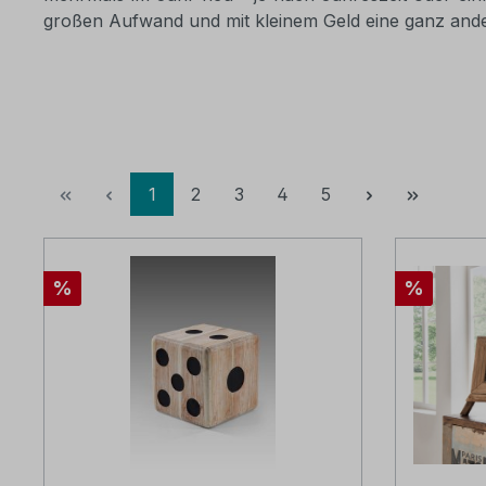
großen Aufwand und mit kleinem Geld eine ganz and
Seite
Seite
Seite
Seite
Seite
1
2
3
4
5
Rabatt
Rabatt
%
%