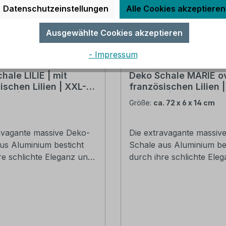
Datenschutzeinstellungen
Alle Cookies akzeptieren
Ausgewählte Cookies akzeptieren
- Impressum
hale LILIE | mit
Deko Schale MARIE ov
ischen Lilien | XXL-
französischen Lilien |
eit | Metall silber-
cm breit | Metall silb
Größe:
ca. 72 x 6 x 14 cm
ernickelt
vernickelt
avagante massive Deko-
Die extravagante massiv
us Aluminium besticht
Schale aus Aluminium be
re schlichte Eleganz und
durch ihre schlichte Ele
schen Griffe in Form
die stylischen Griffe in F
cher Lilien. Die Schale
französischer Lilien. Die
ch wunderbar mit anderen
lässt sich wunderbar mit
res kombinieren und
Accessoires kombinieren
ert jedes Ambiente. Als
verschönert jedes Ambien