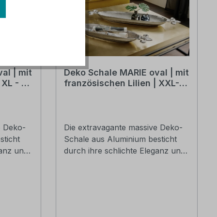
al | mit
Deko Schale MARIE oval | mit
 XL - 72
französischen Lilien | XXL-
er-natur
97 cm breit | Metall silber-
natur vernickelt
e Deko-
Die extravagante massive Deko-
sticht
Schale aus Aluminium besticht
ganz und
durch ihre schlichte Eleganz und
orm
die stylischen Griffe in Form
 Schale
französischer Lilien. Die Schale
 anderen
lässt sich wunderbar mit anderen
 und
Accessoires kombinieren und
te. Als
verschönert jedes Ambiente. Als