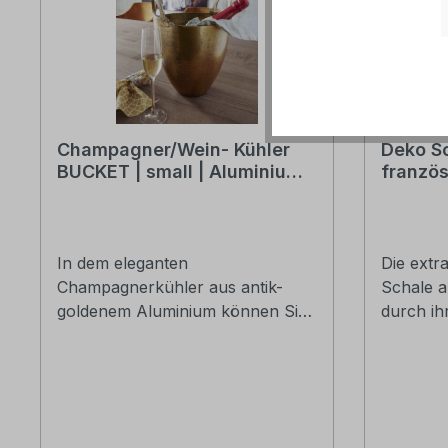
Champagner/Wein- Kühler
Deko Sc
BUCKET | small | Aluminium
französ
vintage antik-gold
82cm br
natur v
In dem eleganten
Die extr
Champagnerkühler aus antik-
Schale a
goldenem Aluminium können Sie
durch ih
selbstverständlich auch Ihren
die styli
Prosecco oder Wein stilvoll am
französis
Tisch kühlen und präsentieren.
lässt si
Ein toller Blickfang mit antikem
Accessoi
Charme. Aluminium antil-gold
verschön