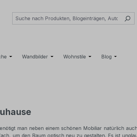
++ 
e Möbel
pdown der Kategorie Gartenmöbel
Schließe das Dropdown der Kategorie Dekoration
che
Öffne oder Schließe das Dropdown der Kategorie Tepp
Wandbilder
Öffne oder Schließe das Dropdown de
Wohnstile
Öffne oder Schließe 
Blog
Öffne ode
Zuhause
nötigt man neben einem schönen Mobiliar natürlich auch 
fach, um den Raum optisch neu zu gestalten. Es ist ungla