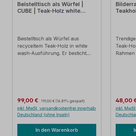
Beistelltisch als Würfel |
Bilderr
CUBE | Teak-Holz white
Teakhol
wash | 40 cm
cm
Beistelltisch als Würfel aus
Trendige
recyceltem Teak-Holz in white
Teak-Hol
wash-Ausführung. Er besticht
Rahmen w
durch seine Optik und ist
Staffelei
vielseitig und flexibel einsetzbar.
alle Blic
Dieser Tisch ist etwas ganz
sich eine
Besonderes und setzt Akzente
außergew
recyceltes Teak-Holz, white wash
ganz na
B/H/T: ca. 40 x 40 x 40 cm die
Jeder Ra
Regulärer Preis:
Verkaufspreis:
Verkaufs
99,00 €
48,00 
119,00 €
(16.81% gespart)
Lieferung erfolgt in Karton
Holzstaff
inkl. MwSt, versandkostenfrei innerhalb
inkl. MwSt
verpackt
verwende
Deutschland (ohne Inseln)
Deutschla
retromäßig. Teak-Holz
B/H: ca.
In den Warenkorb
rechts ) 