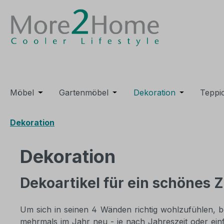
m Hauptinhalt springen
Zur Suche springen
Zur Hauptnavigation springen
Möbel
Öffne oder Schließe das Dropdown der Kategori
Gartenmöbel
Öffne oder Schließe das Dro
Dekoration
Öffne oder 
Teppi
Dekoration
Dekoration
Dekoartikel für ein schönes 
Um sich in seinen 4 Wänden richtig wohlzufühlen, be
mehrmals im Jahr neu - je nach Jahreszeit oder ein