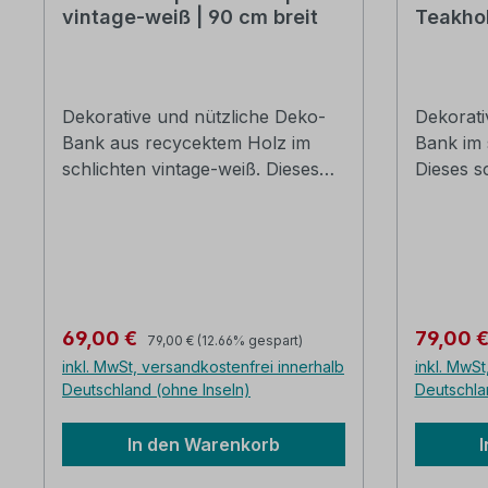
vintage-weiß | 90 cm breit
Teakhol
Dekorative und nützliche Deko-
Dekorati
Bank aus recycektem Holz im
Bank im s
schlichten vintage-weiß. Dieses
Dieses 
schöne Wohnaccessiore ist leicht
ist leich
transportabel und vielseitig
vielseiti
einsetzbar. recyceltes Holz
im Set, 
vintage- weiß mit gewollten
recycelt
Gebrauchsspuren B/H/T: ca. 90 x
rustikal
45 x 25 cm Die Lieferung erfolgt
verfügt 
Regulärer Preis:
Verkaufspreis:
Verkaufs
69,00 €
79,00 
79,00 €
(12.66% gespart)
im Karton verpackt
Abnutzungsm
inkl. MwSt, versandkostenfrei innerhalb
inkl. MwSt
90 x 45 
Deutschland (ohne Inseln)
Deutschla
Die Liefe
verpackt
In den Warenkorb