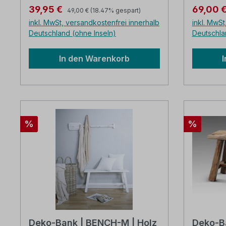
Ø/H: ca. 27 x 31 cm die Lieferung
Obstscha
Regulärer Preis:
Verkaufspreis:
Verkaufs
39,95 €
69,00 
49,00 €
(18.47% gespart)
erfolgt in Karton verpackt
trendige
inkl. MwSt, versandkostenfrei innerhalb
inkl. MwSt
Liebling
Deutschland (ohne Inseln)
Deutschla
Schlafzim
Schale f
In den Warenkorb
Verwend
erhältlich. Aluminium n
vernickel
cm die L
verpackt
Rabatt
Rabatt
%
%
Deko-Bank | BENCH-M | Holz
Deko-B