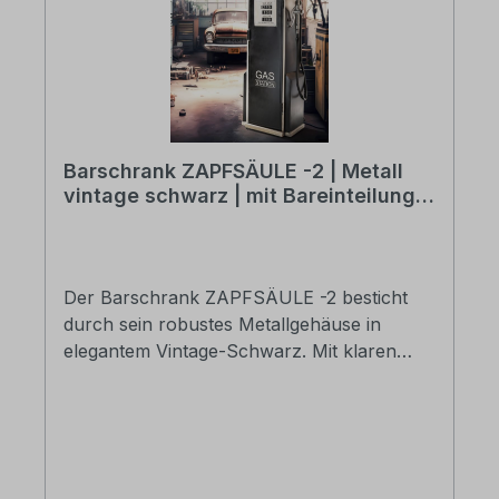
Barschrank ZAPFSÄULE -2 | Metall
vintage schwarz | mit Bareinteilung |
BH: ca. 60 x 193 cm
Der Barschrank ZAPFSÄULE -2 besticht
durch sein robustes Metallgehäuse in
elegantem Vintage-Schwarz. Mit klaren
Linien und einer puristischen Ästhetik passt
er perfekt in moderne wie auch klassische
Wohnstile. Die Bareinteilung sorgt für
optimale Organisation: Separate Bereiche
für Gläser, Flaschen und Barutensilien,