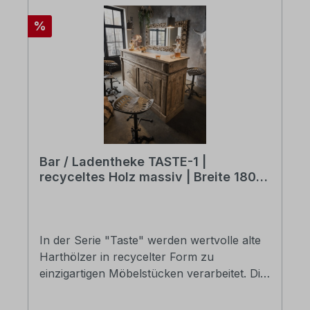
Rabatt
%
Bar / Ladentheke TASTE-1 |
recyceltes Holz massiv | Breite 180
cm
In der Serie "Taste" werden wertvolle alte
Harthölzer in recycelter Form zu
einzigartigen Möbelstücken verarbeitet. Die
massive Bar- und Ladentheke "Taste 2" ist
aus recyceltem alten Mangoholz und erhält