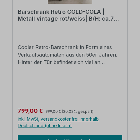
Barschrank Retro COLD-COLA |
Metall vintage rot/weiss| B/H: ca.73 x
152 cm
Cooler Retro-Barschrank in Form eines
Verkaufsautomaten aus den 50er Jahren.
Hinter der Tür befindet sich viel an
praktischem Stauraum für die hauseigene
Bar. Diverse Glasschienen, Flaschenhalter
und Ablagen aus Metall bieten Platz für
zahlreiche Gläser und Getränke. B/H/T: ca.
73 x 152 x 46 cm. Gewicht ca. 48 KGjedes
Möbelstück ein Unikat mit gewollten
Regulärer Preis:
Verkaufspreis:
799,00 €
999,00 €
(20.02% gespart)
GebrauchsspurenInneneinteilung Ablagen,
inkl. MwSt, versandkostenfrei innerhalb
Flaschenhalter und GlasschienenMetall
Deutschland (ohne Inseln)
vintage rot/weiss lackiert mit
Flaschenöffner frontseitigACHTUNG: keine