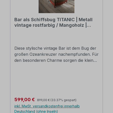
Bar als Schiffsbug TITANIC | Metall
vintage rostfarbig / Mangoholz |
Flaschen und Gläsereinteilung
Diese stylische vintage Bar ist dem Bug der
großen Ozeankreuzer nachempfunden. Für
den besonderen Charme sorgen die kleinen
Details wie der herunterhängende Anker
sowie die praktische Mangoholz
Arbeitsfläche. Diese Bar bietet genügend
Platz für Gläser und Flaschen dank
integrierter Halterung sowie zusätzliche
Staufläche im unteren Fach. Metall vintage
Regulärer Preis:
Verkaufspreis:
599,00 €
899,00 €
(33.37% gespart)
rostfarbig B/H/T: ca. 100 x 104 x 53 cm die
inkl. MwSt, versandkostenfrei innerhalb
Lieferung erfolgt in Karton verpackt
Deutschland (ohne Inseln)