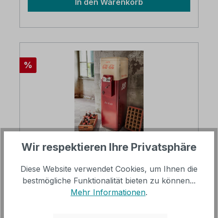
In den Warenkorb
Kühlfunktion! die Lieferung erfolgt in Karton
verpackt
Rabatt
%
Wir respektieren Ihre Privatsphäre
Barschrank Retro COLD-COLA-S |
Diese Website verwendet Cookies, um Ihnen die
Metall vintage rot/weiss| B/H: ca.42 x
bestmögliche Funktionalität bieten zu können...
149 cm
Mehr Informationen
.
Cooler Retro-Barschrank in Form eines