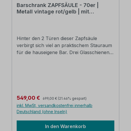
Barschrank ZAPFSÄULE - 70er |
Metall vintage rot/gelb | mit
Bareinteilung| BHT: ca. 66 x 130 x 55
cm
Hinter den 2 Türen dieser Zapfsäule
verbirgt sich viel an praktischem Stauraum
für die hauseigene Bar. Drei Glasschienen,
acht Flaschenhalter und zwei Ablagen aus
Metall bieten Platz für zahlreiche Gläser
und Getränke. Auf der Oberseite der
Zapfsäule befindet sich eine weitere
Ablagefläche aus robustem Mangoholz.
Das gesamte Erscheinungsbild wurde mit
Regulärer Preis:
Verkaufspreis:
549,00 €
699,00 €
(21.46% gespart)
viel Handarbeit einer echten Zapfsäule aus
inkl. MwSt, versandkostenfrei innerhalb
den 70 er und 80 erJahren
Deutschland (ohne Inseln)
nachempfunden. Diese Möbelstücke im
Industrial/Vintage Look sind definitv nichts
In den Warenkorb
für Spießer und Langweiler, hier ist echte