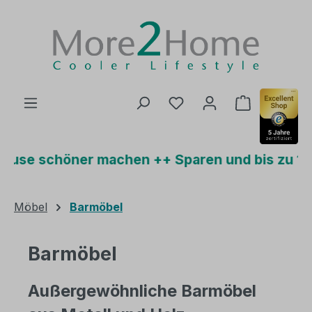
Zum Hauptinhalt springen
Du hast 0 Produkte auf
Warenkorb 
öner machen ++ Sparen und bis zu 15% Plus-R
Möbel
Barmöbel
Barmöbel
Außergewöhnliche Barmöbel