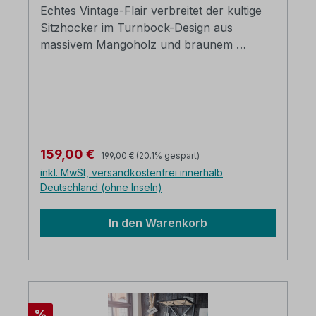
Echtes Vintage-Flair verbreitet der kultige
Sitzhocker im Turnbock-Design aus
massivem Mangoholz und braunem
Echtleder. Die Polsterung sorgt für einen
guten Sitzkomfort. Die Optik des Leders
wird bewusst durch Farbeffekte und kleine
Einschlüsse bestimmt, die den schönen
Used-Look unterstreichen. Ein tolles Retro-
Möbel inspiriert vom Schulsport. Bezug :
Regulärer Preis:
Verkaufspreis:
159,00 €
199,00 €
(20.1% gespart)
Echtleder vintage grün-braun Holz : Mango
inkl. MwSt, versandkostenfrei innerhalb
massiv natur B/H/T: ca. 50 x 76 x 35 cm
Deutschland (ohne Inseln)
die Lieferung erfolgt in Karton verpackt
In den Warenkorb
Rabatt
%