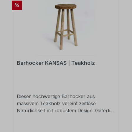
Rabatt
%
Barhocker KANSAS | Teakholz
Dieser hochwertige Barhocker aus
massivem Teakholz vereint zeitlose
Natürlichkeit mit robustem Design. Gefertigt
aus naturbelassenem Teakholz, bringt er
Wärme, Charakter und Authentizität in jede
Einrichtung - ob in der Küche, am Tresen