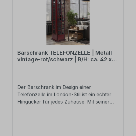
Barschrank TELEFONZELLE | Metall
vintage-rot/schwarz | B/H: ca. 42 x
175 cm
Der Barschrank im Design einer
Telefonzelle im London-Stil ist ein echter
Hingucker für jedes Zuhause. Mit seiner
auffälligen rot-schwarzen Farbgebung und
dem nostalgischen Retro-Charme bringt er
ein Stück britische Kultur in Ihre Räume.
Hergestellt aus robustem Metall, bietet