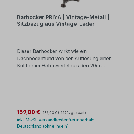
Barhocker PRIYA | Vintage-Metall |
Sitzbezug aus Vintage-Leder
Dieser Barhocker wirkt wie ein
Dachbodenfund von der Auflösung einer
Kultbar im Hafenviertel aus den 20er
Jahren. Die Kombination aus Metall und
Vintage-Leder verleiht ihm sein
charakteristisches Äußeres. Holen Sie sich
ein brandneues Stück mit dem Flair
vergangener Tage in die eigenen vier
Wände. Eignet sich perfekt, um die Hausbar
Regulärer Preis:
Verkaufspreis:
159,00 €
179,00 €
(11.17% gespart)
im Keller aufzupeppen. Durch die
inkl. MwSt, versandkostenfrei innerhalb
praktische Fußablage und den stabilen
Deutschland (ohne Inseln)
Dreifuß stimmt auch die Sitzqualität. Vintage