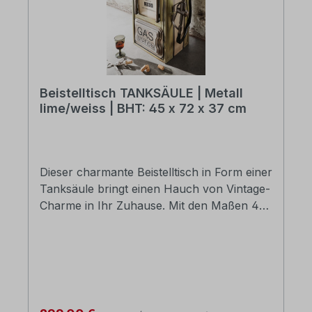
Beistelltisch TANKSÄULE | Metall
lime/weiss | BHT: 45 x 72 x 37 cm
Dieser charmante Beistelltisch in Form einer
Tanksäule bringt einen Hauch von Vintage-
Charme in Ihr Zuhause. Mit den Maßen 45
x 72 x 37 cm bietet er nicht nur eine
praktische Ablagefläche, sondern auch
Stauraum hinter der Tür. Die ansprechende
Kombination aus Lime und Weiß verleiht
jedem Raum eine frische Note. Ideal für
Wohnzimmer oder Flur, ist dieser Tisch ein
Regulärer Preis: