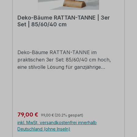
Deko-Bäume RATTAN-TANNE | 3er
Set | 85/60/40 cm
Deko-Bäume RATTAN-TANNE im
praktischen 3er Set: 85/60/40 cm hoch,
eine stilvolle Lösung für ganzjährige
Dekoration. Aus Rattan gefertigt und in
elegantem Kubo-Grau gehalten, setzen sie
moderne Akzente – nicht nur zu
Weihnachten. Die Bäume stehen auf
handgearbeiteten Teakholzständern, die
Stabilität mit natürlichem Charme
Regulärer Preis:
Verkaufspreis:
79,00 €
99,00 €
(20.2% gespart)
verbinden. Dank hochwertiger Verarbeitung
inkl. MwSt, versandkostenfrei innerhalb
lassen sie sich flexibel in Wohn- oder
Deutschland (ohne Inseln)
Eingangsbereiche integrieren und schaffen