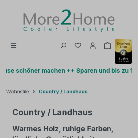
Zum Hauptinhalt springen
Du hast 0 Produkte auf
Warenkorb 
ner machen ++ Sparen und bis zu 15% Plus-Ra
Wohnstile
Country / Landhaus
Country / Landhaus
Warmes Holz, ruhige Farben,