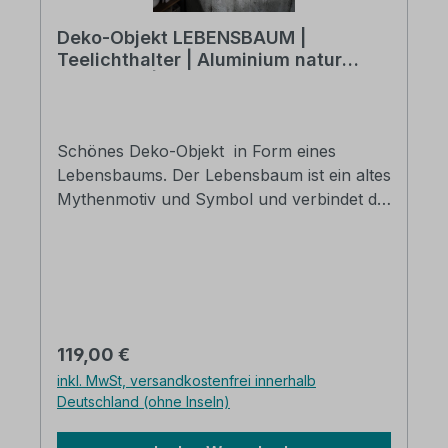
Deko-Objekt LEBENSBAUM |
Teelichthalter | Aluminium natur
vernickelt | ca. 82 x 74 x 12 cm
Schönes Deko-Objekt in Form eines
Lebensbaums. Der Lebensbaum ist ein altes
Mythenmotiv und Symbol und verbindet die
3 Ebenen Himmel, Erde und Unterwelt. Der
Hintergrund in Form des Lebensbaum ist
aus vernickeltem Aluminium und verbindet
sich mit 4 Teelichthaltern aus Glas. Das
hübsche Objekt ist zum Aufhängen und
verbreitet dort seine ganz besondere
Regulärer Preis:
119,00 €
Atmosphäre, besonders bei Kerzenschein.
inkl. MwSt, versandkostenfrei innerhalb
Aluminium natur vernickelt mit Glitzereffekt
Deutschland (ohne Inseln)
mit 4 Teelichthaltern (links abgebildet)
B/H/T: ca. 82 x 74 x 12 cm