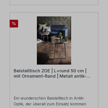
Ablagefächern für Gläser und Flaschen
B/H/T: ca. 180 x 106 x 55 cmLieferung
erfolgt montiert im Karton verpackt
Rabatt
%
Beistelltisch ZOE | L=rund 50 cm |
mit Ornament-Rand | Metall antik-
kupferfarbig
Ein wunderschön Beistelltisch in Antik-
Optik, der überall zum Einsatz kommen