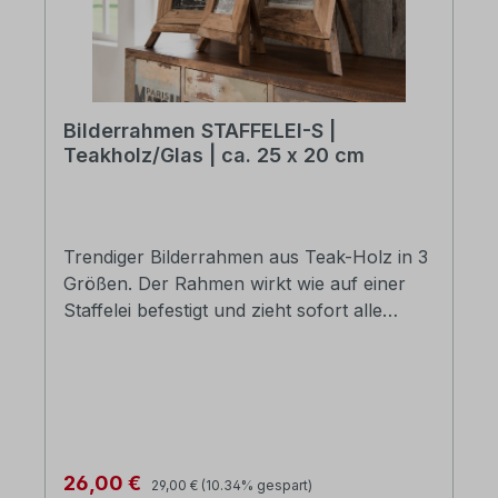
Bilderrahmen STAFFELEI-S |
Teakholz/Glas | ca. 25 x 20 cm
Trendiger Bilderrahmen aus Teak-Holz in 3
Größen. Der Rahmen wirkt wie auf einer
Staffelei befestigt und zieht sofort alle
Blicke auf sich. Schaffen Sie sich eine
absolut außergewöhnliche Bildergalerie
ganz nach Ihren Wünschen. Jeder Rahmen
ein Unikat. Die Holzstaffelei wirkt durch das
verwendete Teak leicht retromäßig. Teak-
Holz-Unikate B/H: ca. 25 x 20 cm
Regulärer Preis:
Verkaufspreis:
26,00 €
29,00 €
(10.34% gespart)
(Abbildung Mitte) Die Lieferung erfolgt