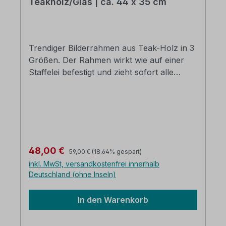
Teakholz/Glas | ca. 44 x 35 cm
Trendiger Bilderrahmen aus Teak-Holz in 3
Größen. Der Rahmen wirkt wie auf einer
Staffelei befestigt und zieht sofort alle
Blicke auf sich. Schaffen Sie sich eine
absolut außergewöhnliche Bildergalerie
ganz nach Ihren Wünschen. Jeder Rahmen
ein Unikat. Die Holzstaffelei wirkt durch das
verwendete Teak leicht retromäßig. Teak-
Holz-Unikate B/H: ca. 44 x 35 cm
Regulärer Preis:
Verkaufspreis:
48,00 €
59,00 €
(18.64% gespart)
(Abbildung rechts ) Die Lieferung erfolgt
inkl. MwSt, versandkostenfrei innerhalb
verpackt
Deutschland (ohne Inseln)
In den Warenkorb