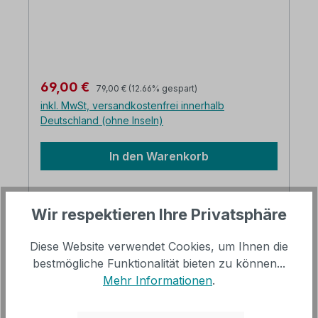
einsetzbar. recyceltes Holz vintage- weiß
mit gewollten Gebrauchsspuren B/H/T: ca.
90 x 45 x 25 cm Die Lieferung erfolgt im
Karton verpackt
Regulärer Preis:
Verkaufspreis:
69,00 €
79,00 €
(12.66% gespart)
inkl. MwSt, versandkostenfrei innerhalb
Deutschland (ohne Inseln)
In den Warenkorb
Wir respektieren Ihre Privatsphäre
Diese Website verwendet Cookies, um Ihnen die
Rabatt
%
bestmögliche Funktionalität bieten zu können...
Mehr Informationen
.