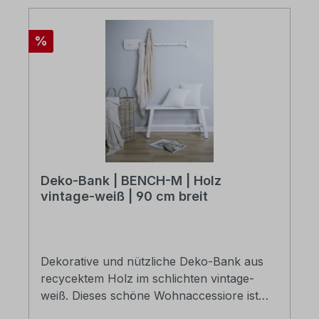
200x90x100cm die Lieferung erfolgt zerlegt
in Karton verpackt
Rabatt
%
Deko-Bank | BENCH-M | Holz
vintage-weiß | 90 cm breit
Dekorative und nützliche Deko-Bank aus
recycektem Holz im schlichten vintage-
weiß. Dieses schöne Wohnaccessiore ist
leicht transportabel und vielseitig