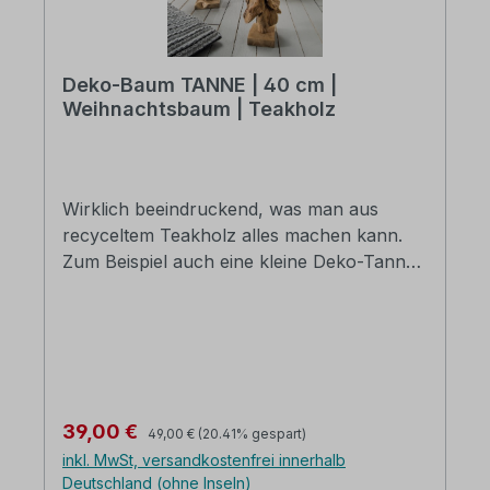
Deko-Baum TANNE | 40 cm |
Weihnachtsbaum | Teakholz
Wirklich beeindruckend, was man aus
recyceltem Teakholz alles machen kann.
Zum Beispiel auch eine kleine Deko-Tanne
daraus formen. Die wild gewachsene, raue
Struktur der Teakholzstücke eignet sich
aber hervorragend für die Äste der
Tannen. Fast schon schneebehangen
sehen die kleinen Ästchen aus. Die perfekte
Deko für Weihnachten, aber auch während
Regulärer Preis:
Verkaufspreis:
39,00 €
49,00 €
(20.41% gespart)
des restlichen Jahres ein echtes Evergreen.
inkl. MwSt, versandkostenfrei innerhalb
Bauen Sie doch gleich einen ganzen Deko-
Deutschland (ohne Inseln)