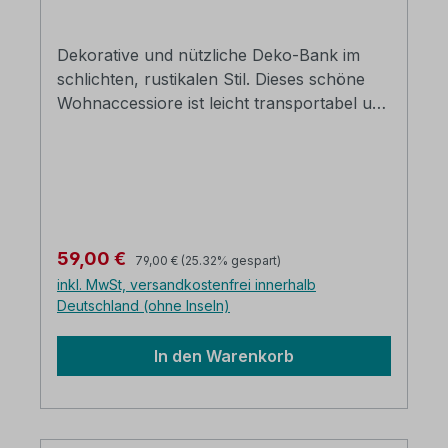
Dekorative und nützliche Deko-Bank im
schlichten, rustikalen Stil. Dieses schöne
Wohnaccessiore ist leicht transportabel und
vielseitig einsetzbar. Einzeln oder im Set, ein
absolutes Must-Have! recyceltes Teak-
Holz, natur rustikal Das recycelte Teakholz
verfügt über übliche Abnutzungsmerkmale
B/H/T: ca. 50 x 45 x 25 cm(Abbildung
rechts) Die Lieferung erfolgt montiert
Regulärer Preis:
Verkaufspreis:
59,00 €
79,00 €
(25.32% gespart)
verpackt
inkl. MwSt, versandkostenfrei innerhalb
Deutschland (ohne Inseln)
In den Warenkorb