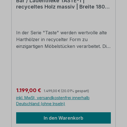
Bar / Ladentheke TASTE-1 |
recyceltes Holz massiv | Breite 180
cm
In der Serie "Taste" werden wertvolle alte
Harthölzer in recycelter Form zu
einzigartigen Möbelstücken verarbeitet. Die
massive Bar- und Ladentheke "Taste 2" ist
aus recyceltem alten Mangoholz und erhält
durch das rustikale Vintage-Design mit
einem nostalgischen Stempel-Druck einen
ganz besonderen Charme. Auf der
Rückseite der Theke befinden sich 2
Regulärer Preis:
Verkaufspreis:
1.199,00 €
1.499,00 €
(20.01% gespart)
Schubfächer und mehrere offene Fächer.
inkl. MwSt, versandkostenfrei innerhalb
Hier lassen sich jede Menge Gläser,
Deutschland (ohne Inseln)
Flaschen und andere Utensilien
unterbringen. Mangoholz massiv,
In den Warenkorb
naturfarben mit 2 Schubladen und vielen