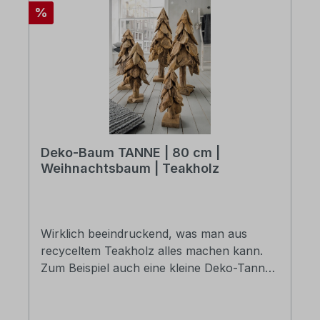
Rabatt
%
Deko-Baum TANNE | 80 cm |
Weihnachtsbaum | Teakholz
Wirklich beeindruckend, was man aus
recyceltem Teakholz alles machen kann.
Zum Beispiel auch eine kleine Deko-Tanne
daraus formen. Die wild gewachsene, raue
Struktur der Teakholzstücke eignet sich
aber hervorragend für die Äste der