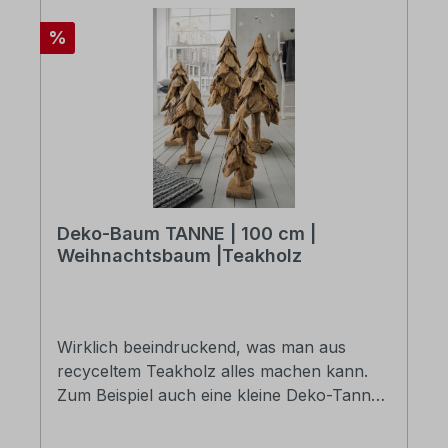
Rabatt
%
Deko-Baum TANNE | 100 cm |
Weihnachtsbaum |Teakholz
Wirklich beeindruckend, was man aus
recyceltem Teakholz alles machen kann.
Zum Beispiel auch eine kleine Deko-Tanne
daraus formen. Die wild gewachsene, raue
Struktur der Teakholzstücke eignet sich