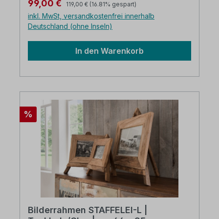
Regulärer Preis:
Verkaufspreis:
99,00 €
119,00 €
(16.81% gespart)
inkl. MwSt, versandkostenfrei innerhalb
Deutschland (ohne Inseln)
In den Warenkorb
Rabatt
%
Bilderrahmen STAFFELEI-L |