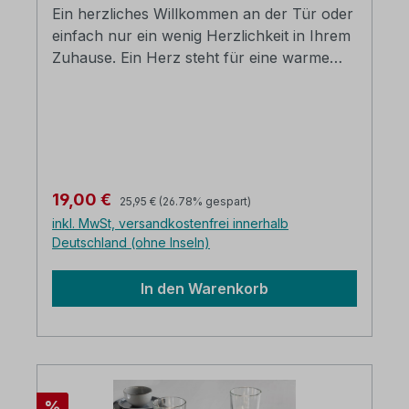
Ein herzliches Willkommen an der Tür oder
einfach nur ein wenig Herzlichkeit in Ihrem
Zuhause. Ein Herz steht für eine warme
Atmosphäre und Gemütlichkeit. Dieses
schöne Exemplar aus Aluminium besticht
durch sein ansprechendes Design und eine
besonders gute Qualität. Aluminium natur
vernickelt B/H/T: ca. 21 x 21 x 7 cm
Regulärer Preis:
Verkaufspreis:
19,00 €
25,95 €
(26.78% gespart)
inkl. MwSt, versandkostenfrei innerhalb
Deutschland (ohne Inseln)
In den Warenkorb
Rabatt
%