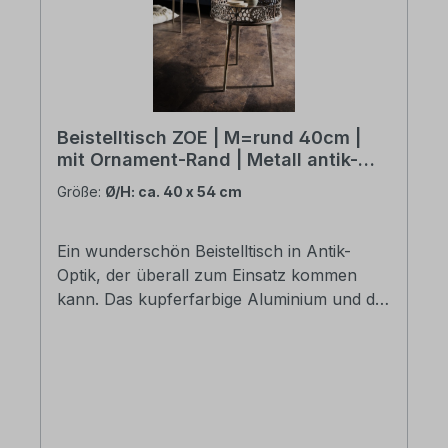
Beistelltisch ZOE | M=rund 40cm |
mit Ornament-Rand | Metall antik-
kupferfarbig
Größe:
Ø/H: ca. 40 x 54 cm
Ein wunderschön Beistelltisch in Antik-
Optik, der überall zum Einsatz kommen
kann. Das kupferfarbige Aluminium und die
sehr aufwendige dekorative Umrandung
verleihen dem Tisch eine ganz besondere
Ausstrahlung. Wählen Sie zwischen 2
Größen. Aluminium kupferfarbig Ø/H: ca.
40 x 54 cm die Lieferung erfolgt in Karton
verpackt