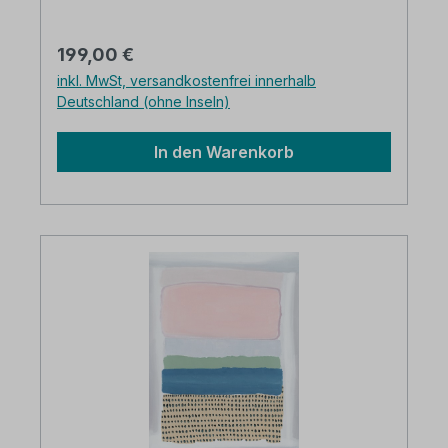
Einfach aufzuhängen Verpackt in einer
stabilen Box Große Farbtiefe Schnell
Regulärer Preis:
199,00 €
geliefert Kostenloser Versand in
inkl. MwSt, versandkostenfrei innerhalb
Deutschland
Deutschland (ohne Inseln)
In den Warenkorb