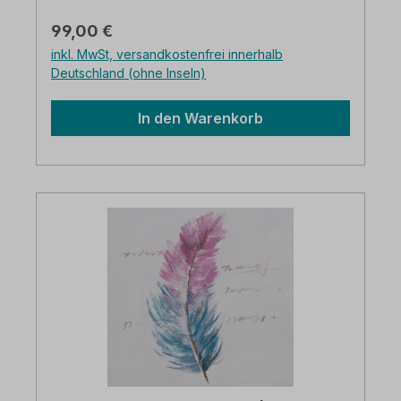
MondiArt Showroom Abmessungen: 70 x
Regulärer Preis:
99,00 €
100 cm Einfach aufzuhängen Verpackt in
inkl. MwSt, versandkostenfrei innerhalb
einer stabilen Box Große Farbtiefe Schnell
Deutschland (ohne Inseln)
geliefert Kostenloser Versand in
Deutschland
In den Warenkorb