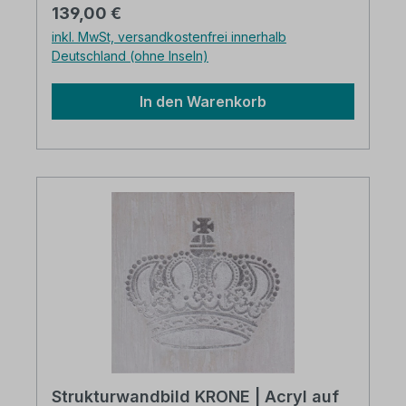
handgefertigt Acrylfarben auf Leinwand auf
Regulärer Preis:
139,00 €
Holzrahmen gezogen B/H: ca. 90 x 90 cm
inkl. MwSt, versandkostenfrei innerhalb
Deutschland (ohne Inseln)
In den Warenkorb
Strukturwandbild KRONE | Acryl auf