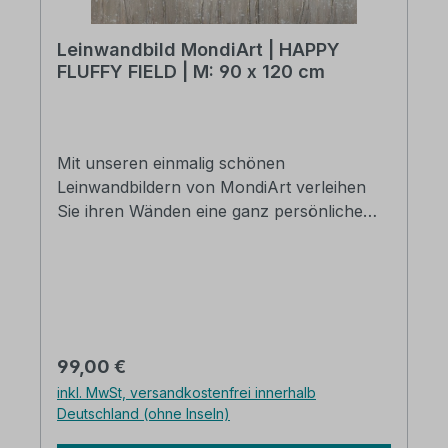
Leinwandbild MondiArt | HAPPY
FLUFFY FIELD | M: 90 x 120 cm
Mit unseren einmalig schönen
Leinwandbildern von MondiArt verleihen
Sie ihren Wänden eine ganz persönliche
und stilvolle Note. Die Basis des Bildes bildet
ein hochwertiger Druck auf Leinwand, der
nachträglich von Hand bearbeitet wurde.
Somit wird aus jedem Bild Ihr persönliches
Unikat. Original Ausstellungstück aus dem
MondiArt Showroom Abmessungen: 90 x
Regulärer Preis:
99,00 €
120 cm Einfach aufzuhängen Verpackt in
inkl. MwSt, versandkostenfrei innerhalb
einer stabilen Box Große Farbtiefe Schnell
Deutschland (ohne Inseln)
geliefert Kostenloser Versand in