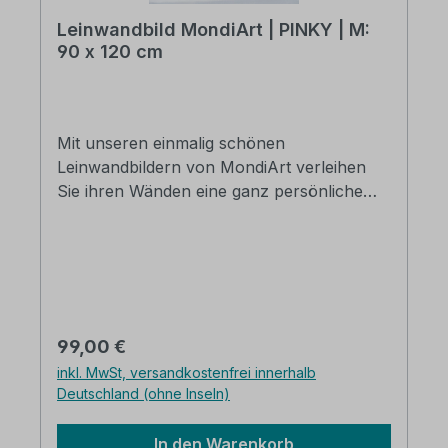
Leinwandbild MondiArt | PINKY | M:
90 x 120 cm
Mit unseren einmalig schönen
Leinwandbildern von MondiArt verleihen
Sie ihren Wänden eine ganz persönliche
und stilvolle Note. Die Basis des Bildes bildet
ein hochwertiger Druck auf Leinwand, der
nachträglich von Hand bearbeitet wurde.
Somit wird aus jedem Bild Ihr persönliches
Unikat. Original Ausstellungstück aus dem
MondiArt Showroom Abmessungen: 90 x
Regulärer Preis:
99,00 €
120 cm Einfach aufzuhängen Verpackt in
inkl. MwSt, versandkostenfrei innerhalb
einer stabilen Box Große Farbtiefe Schnell
Deutschland (ohne Inseln)
geliefert Kostenloser Versand in
Deutschland
In den Warenkorb