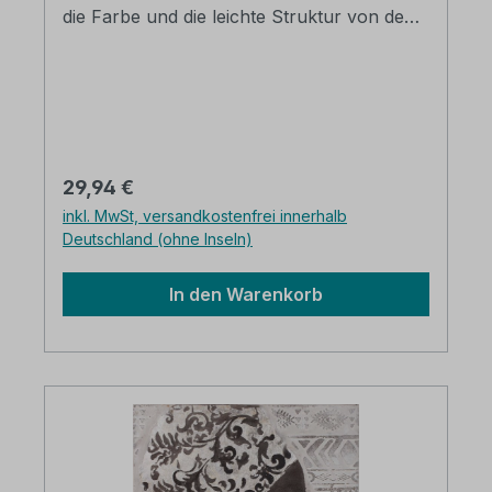
die Farbe und die leichte Struktur von dem
dezenten Hintergrund ab. Besonders schön
auch in Kombination mit dem Wandbild
Feder 1. jedes Bild ein Unikat, da
handgefertigt Acrylfarben auf Leinwand auf
Holzrahmen gezogen B/H: ca. 30 x 30 cm
Regulärer Preis:
29,94 €
inkl. MwSt, versandkostenfrei innerhalb
Deutschland (ohne Inseln)
In den Warenkorb