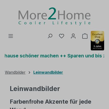
Zum Hauptinhalt springen
Du hast 0 Produkte auf
Warenkorb 
e schöner machen ++ Sparen und bis zu 15% P
Wandbilder
Leinwandbilder
Leinwandbilder
Farbenfrohe Akzente für jede