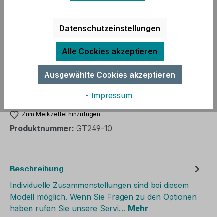
Ware im Zulauf, Lieferung 9 - 12 Wochen
Datenschutzeinstellungen
auswählen
Ausführung
Kiefer natur lackiert
Kiefer provence
Alle Cookies akzeptieren
Kiefer unbehandelt
Kiefer weiß
Ausgewählte Cookies akzeptieren
Produkt Anzahl: Gib den gewünschten We
In den Warenkorb
- Impressum
Zum Merkzettel hinzufügen
Produktnummer:
GT249-10
Beschreibung
Individuelle Zusammenstellungen sind bei diesem
Modell möglich. Wenn Sie Fragen zu den Optionen
haben rufen Sie unsere Servi…
Mehr