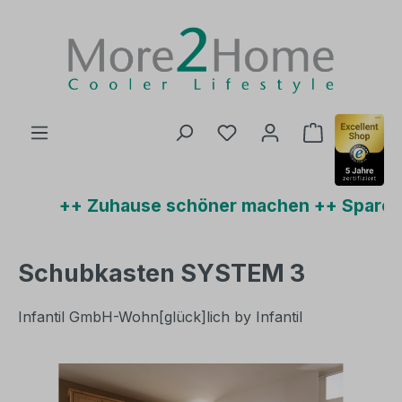
Zum Hauptinhalt springen
Du hast 0 Produkte auf
Warenkorb 
++ Zuhause schöner machen ++ Sparen u
Schubkasten SYSTEM 3
Infantil GmbH-Wohn[glück]lich by Infantil
Bildergalerie überspringen