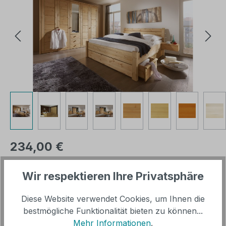
Regulärer Preis:
234,00 €
Wir respektieren Ihre Privatsphäre
Inhalt:
1 Stück
inkl. MwSt, versandkostenfrei innerhalb Deutschland
Diese Website verwendet Cookies, um Ihnen die
(ohne Inseln)
bestmögliche Funktionalität bieten zu können...
Mehr Informationen
.