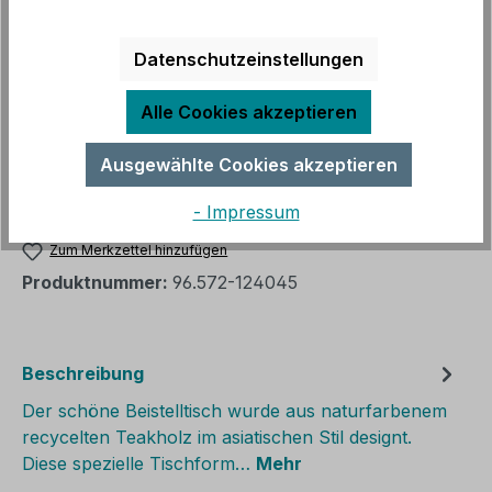
Ware im Zulauf, Lieferung 9 - 12 Wochen
Datenschutzeinstellungen
auswählen
Größe
Alle Cookies akzeptieren
ca. 80 x 42 x 80 cm
ca. 100 x 42 x 100 cm
Ausgewählte Cookies akzeptieren
Produkt Anzahl: Gib den gewünschten We
In den Warenkorb
- Impressum
Zum Merkzettel hinzufügen
Produktnummer:
96.572-124045
Beschreibung
Der schöne Beistelltisch wurde aus naturfarbenem
recycelten Teakholz im asiatischen Stil designt.
Diese spezielle Tischform…
Mehr