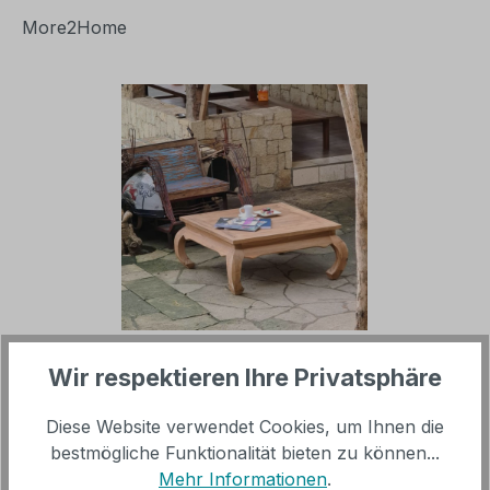
More2Home
Bildergalerie überspringen
Regulärer Preis:
279,00 €
Wir respektieren Ihre Privatsphäre
Diese Website verwendet Cookies, um Ihnen die
inkl. MwSt, versandkostenfrei innerhalb Deutschland
bestmögliche Funktionalität bieten zu können...
(ohne Inseln)
Mehr Informationen
.