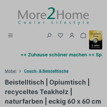
Zum Hauptinhalt springen
Du hast 0 Produkte auf
Warenkorb 
++ Zuhause schöner machen ++ Sparen
Möbel
Couch- & Beistelltische
Beistelltisch | Opiumtisch |
recyceltes Teakholz |
naturfarben | eckig 60 x 60 cm