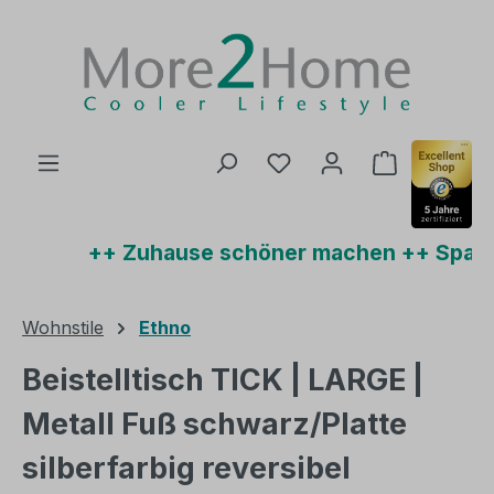
Zum Hauptinhalt springen
Du hast 0 Produkte auf
Warenkorb 
++ Zuhause schöner machen ++ Sparen 
Wohnstile
Ethno
Beistelltisch TICK | LARGE |
Metall Fuß schwarz/Platte
silberfarbig reversibel