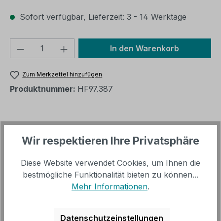
Sofort verfügbar, Lieferzeit: 3 - 14 Werktage
Produkt Anzahl: Gib den gewünschten We
In den Warenkorb
Zum Merkzettel hinzufügen
Produktnummer:
HF97.387
Beschreibung
Wir respektieren Ihre Privatsphäre
Unser trendiger Beistelltisch "Tick" besticht durch
sein klares ausdrucksstarkes Design. Die
Diese Website verwendet Cookies, um Ihnen die
Kombination aus silberner Alumi…
Mehr
bestmögliche Funktionalität bieten zu können...
Mehr Informationen
.
Trusted Shops Bewertungen
Datenschutzeinstellungen