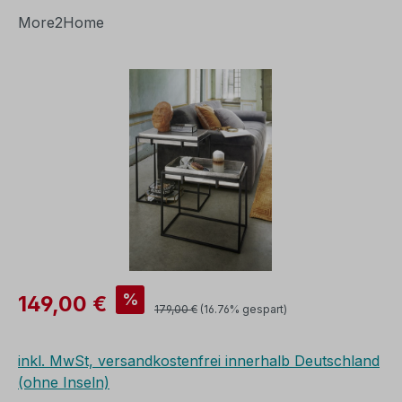
More2Home
Bildergalerie überspringen
Verkaufspreis:
%
149,00 €
Regulärer Preis:
179,00 €
(16.76% gespart)
inkl. MwSt, versandkostenfrei innerhalb Deutschland
(ohne Inseln)