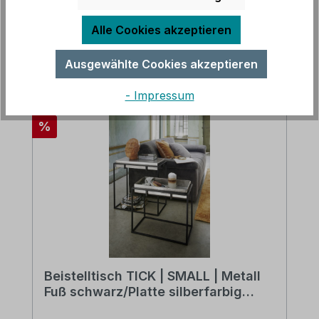
Alle Cookies akzeptieren
Ausgewählte Cookies akzeptieren
Produktgalerie überspringen
Accessory Items
- Impressum
Rabatt
%
Beistelltisch TICK | SMALL | Metall
Fuß schwarz/Platte silberfarbig
reversibel