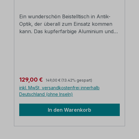
Ein wunderschön Beistelltisch in Antik-
Optik, der überall zum Einsatz kommen
kann. Das kupferfarbige Aluminium und
die sehr aufwendige dekorative
Umrandung verleihen dem Tisch eine
ganz besondere Ausstrahlung. Wählen Sie
zwischen 2 Größen. Aluminium
kupferfarbig Ø/H: ca. 50 x 54 cm die
Lieferung erfolgt in Karton verpackt
Regulärer Preis:
Verkaufspreis:
129,00 €
149,00 €
(13.42% gespart)
inkl. MwSt, versandkostenfrei innerhalb
Deutschland (ohne Inseln)
In den Warenkorb