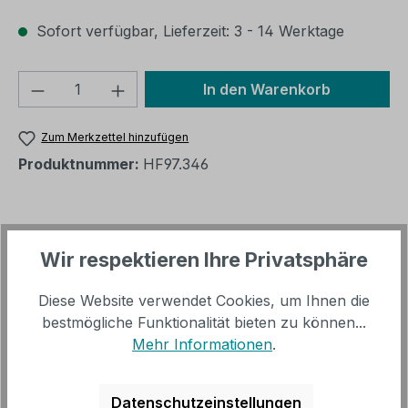
Sofort verfügbar, Lieferzeit: 3 - 14 Werktage
Produkt Anzahl: Gib den gewünschten We
In den Warenkorb
Zum Merkzettel hinzufügen
Produktnummer:
HF97.346
Beschreibung
Wir respektieren Ihre Privatsphäre
Ein wunderschön Beistelltisch in Antik-Optik, der
überall zum Einsatz kommen kann. Das
Diese Website verwendet Cookies, um Ihnen die
kupferfarbige Aluminium und die sehr…
Mehr
bestmögliche Funktionalität bieten zu können...
Mehr Informationen
.
Trusted Shops Bewertungen
Datenschutzeinstellungen