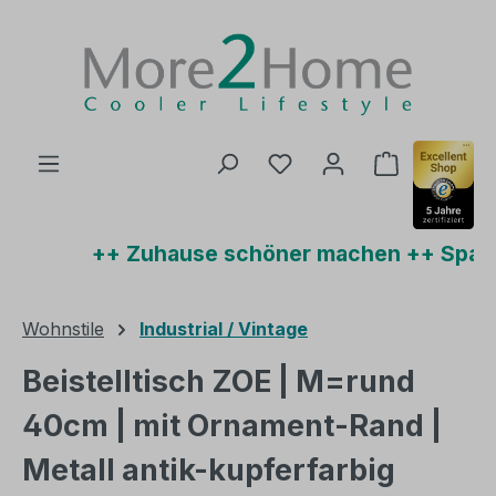
Zum Hauptinhalt springen
Du hast 0 Produkte auf
Warenkorb 
++ Zuhause schöner machen ++ Sparen 
Wohnstile
Industrial / Vintage
Beistelltisch ZOE | M=rund
40cm | mit Ornament-Rand |
Metall antik-kupferfarbig