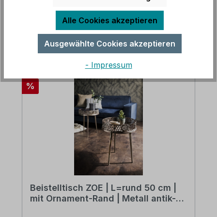
Alle Cookies akzeptieren
Ausgewählte Cookies akzeptieren
Produktgalerie überspringen
Accessory Items
- Impressum
Rabatt
%
Beistelltisch ZOE | L=rund 50 cm |
mit Ornament-Rand | Metall antik-
kupferfarbig