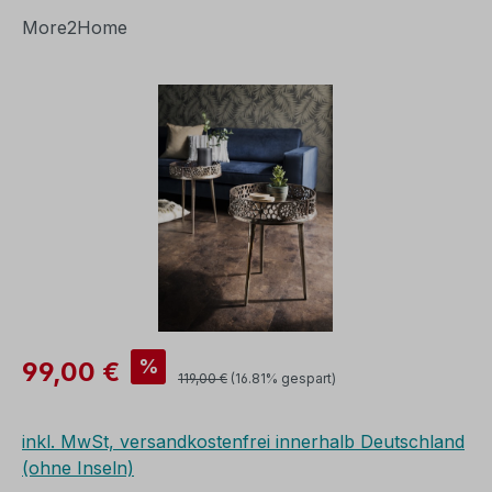
More2Home
Bildergalerie überspringen
Verkaufspreis:
%
99,00 €
Regulärer Preis:
119,00 €
(16.81% gespart)
inkl. MwSt, versandkostenfrei innerhalb Deutschland
(ohne Inseln)