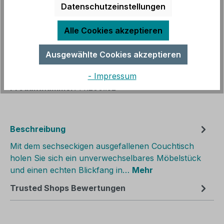
Datenschutzeinstellungen
Sofort verfügbar, Lieferzeit: 4-5 Wochen
Alle Cookies akzeptieren
Produkt Anzahl: Gib den gewünschten We
In den Warenkorb
Ausgewählte Cookies akzeptieren
Zum Merkzettel hinzufügen
- Impressum
Produktnummer:
99.200..62
Beschreibung
Mit dem sechseckigen ausgefallenen Couchtisch
holen Sie sich ein unverwechselbares Möbelstück
und einen echten Blickfang in…
Mehr
Trusted Shops Bewertungen