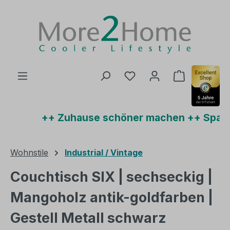
Zum Hauptinhalt springen
Du hast 0 Produkte auf
Warenkorb 
++ Zuhause schöner machen ++ Sparen 
Wohnstile
Industrial / Vintage
Couchtisch SIX | sechseckig |
Mangoholz antik-goldfarben |
Gestell Metall schwarz