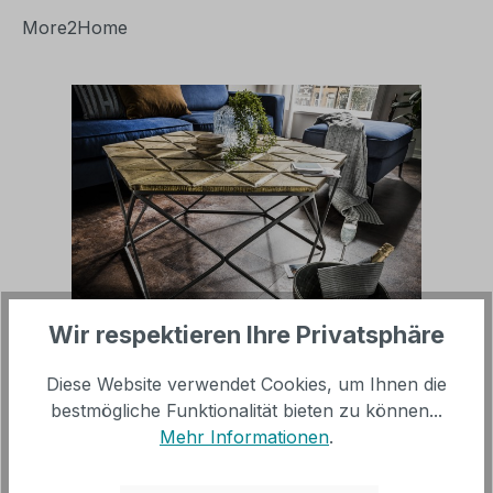
More2Home
Bildergalerie überspringen
Wir respektieren Ihre Privatsphäre
Regulärer Preis:
399,00 €
Diese Website verwendet Cookies, um Ihnen die
bestmögliche Funktionalität bieten zu können...
Mehr Informationen
.
inkl. MwSt, versandkostenfrei innerhalb Deutschland
(ohne Inseln)