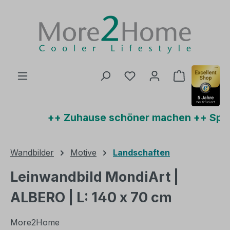
Zum Hauptinhalt springen
Du hast 0 Produkte auf
Warenkorb 
++ Zuhause schöner machen ++ Sparen
Wandbilder
Motive
Landschaften
Leinwandbild MondiArt |
ALBERO | L: 140 x 70 cm
More2Home