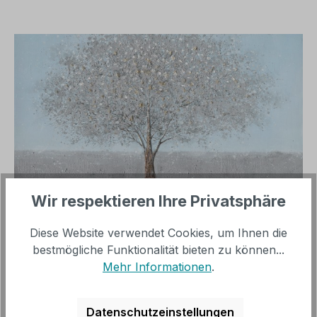
Bildergalerie überspringen
Wir respektieren Ihre Privatsphäre
Regulärer Preis:
199,00 €
Diese Website verwendet Cookies, um Ihnen die
bestmögliche Funktionalität bieten zu können...
inkl. MwSt, versandkostenfrei innerhalb Deutschland
Mehr Informationen
.
(ohne Inseln)
Sofort verfügbar, Lieferzeit: 3 - 14 Werktage
Datenschutzeinstellungen