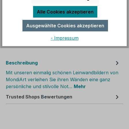
Alle Cookies akzeptieren
Produkt Anzahl: Gib den gewünschten We
In den Warenkorb
Ausgewählte Cookies akzeptieren
Zum Merkzettel hinzufügen
- Impressum
Produktnummer:
HF1700079
Beschreibung
Mit unseren einmalig schönen Leinwandbildern von
MondiArt verleihen Sie ihren Wänden eine ganz
persönliche und stilvolle Not…
Mehr
Trusted Shops Bewertungen