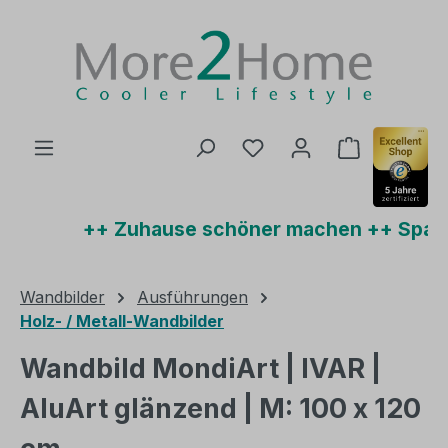
Zum Hauptinhalt springen
Du hast 0 Produkte auf
Warenkorb 
++ Zuhause schöner machen ++ Sparen
Wandbilder
Ausführungen
Holz- / Metall-Wandbilder
Wandbild MondiArt | IVAR |
AluArt glänzend | M: 100 x 120