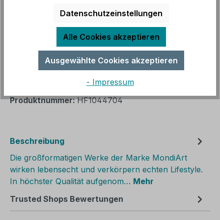
(ohne Inseln)
Datenschutzeinstellungen
Sofort verfügbar, Lieferzeit: 3 - 14 Werktage
Alle Cookies akzeptieren
Produkt Anzahl: Gib den gewünschten We
In den Warenkorb
Ausgewählte Cookies akzeptieren
- Impressum
Zum Merkzettel hinzufügen
Produktnummer:
HF1044704
Beschreibung
Die großformatigen Werke der Marke MondiArt
wirken lebensecht und verkörpern echten Lifestyle.
In höchster Qualität aufgenom…
Mehr
Trusted Shops Bewertungen