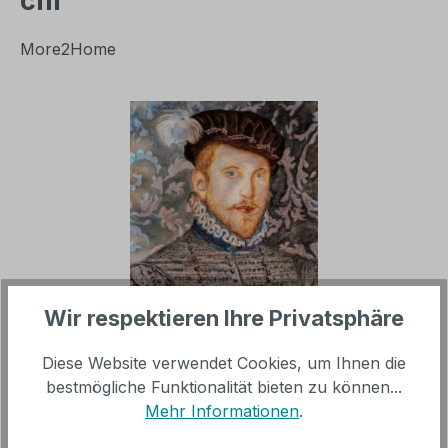
cm
More2Home
Bildergalerie überspringen
Wir respektieren Ihre Privatsphäre
Verkaufspreis:
%
249,00 €
Diese Website verwendet Cookies, um Ihnen die
Regulärer Preis:
451,00 €
(44.79% gespart)
bestmögliche Funktionalität bieten zu können...
Mehr Informationen
.
inkl. MwSt, versandkostenfrei innerhalb Deutschland