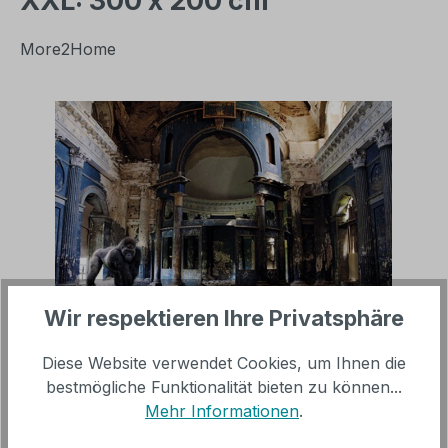
XXL: 300 x 200 cm
More2Home
Bildergalerie überspringen
Wir respektieren Ihre Privatsphäre
Verkaufspreis:
%
1.198,00 €
Diese Website verwendet Cookies, um Ihnen die
Regulärer Preis:
2.277,00 €
(47.39% gespart)
bestmögliche Funktionalität bieten zu können...
Mehr Informationen
.
inkl. MwSt, versandkostenfrei innerhalb Deutschland