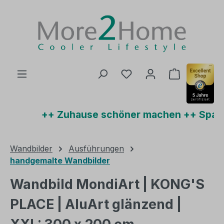
Zum Hauptinhalt springen
Du hast 0 Produkte auf
Warenkorb 
++ Zuhause schöner machen ++ Sparen
Wandbilder
Ausführungen
handgemalte Wandbilder
Wandbild MondiArt | KONG'S
PLACE | AluArt glänzend |