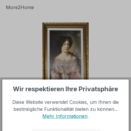
More2Home
Bildergalerie überspringen
Wir respektieren Ihre Privatsphäre
Regulärer Preis:
279,00 €
Diese Website verwendet Cookies, um Ihnen die
bestmögliche Funktionalität bieten zu können...
Mehr Informationen
.
inkl. MwSt, versandkostenfrei innerhalb Deutschland
(ohne Inseln)