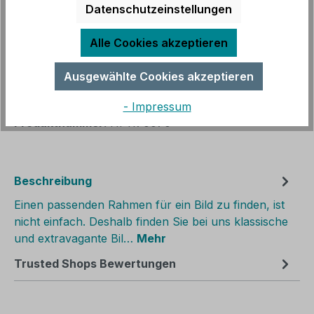
Datenschutzeinstellungen
Sofort verfügbar, Lieferzeit: 3 - 14 Werktage
Alle Cookies akzeptieren
Produkt Anzahl: Gib den gewünschten We
In den Warenkorb
Ausgewählte Cookies akzeptieren
Zum Merkzettel hinzufügen
- Impressum
Produktnummer:
HF1170070
Beschreibung
Einen passenden Rahmen für ein Bild zu finden, ist
nicht einfach. Deshalb finden Sie bei uns klassische
und extravagante Bil…
Mehr
Trusted Shops Bewertungen