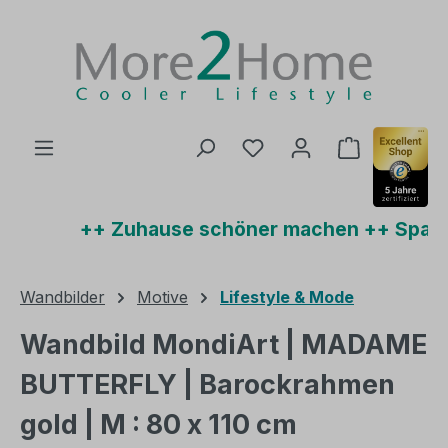
Zum Hauptinhalt springen
Du hast 0 Produkte auf
Warenkorb 
++ Zuhause schöner machen ++ Sparen 
Wandbilder
Motive
Lifestyle & Mode
Wandbild MondiArt | MADAME
BUTTERFLY | Barockrahmen
gold | M : 80 x 110 cm