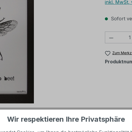
inkl. MwSt,
Sofort ver
Produkt
Zum Merkze
Produktnu
Wir respektieren Ihre Privatsphäre