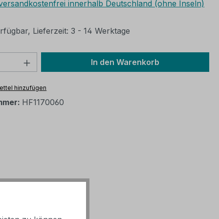
 versandkostenfrei innerhalb Deutschland (ohne Inseln)
fügbar, Lieferzeit: 3 - 14 Werktage
 Anzahl: Gib den gewünschten Wert ein 
In den Warenkorb
ttel hinzufügen
mmer:
HF1170060