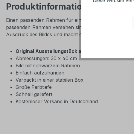
Diese Website ver
Produktinformationen "Wandbil
Einen passenden Rahmen für ein Bild zu finden, ist nicht
passenden Rahmen versehen sind. Ob schlichter schwar
Ausdruck des Bildes und macht es zu einem ästhetische
Original Ausstellungstück aus dem MondiArt Sh
Abmessungen: 30 x 40 cm
Bild mit schwarzem Rahmen
Einfach aufzuhängen
Verpackt in einer stabilen Box
Große Farbtiefe
Schnell geliefert
Kostenloser Versand in Deutschland