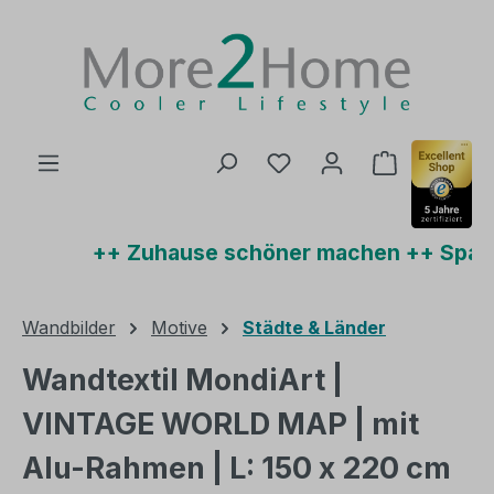
Zum Hauptinhalt springen
Du hast 0 Produkte auf
Warenkorb 
++ Zuhause schöner machen ++ Sparen
Wandbilder
Motive
Städte & Länder
Wandtextil MondiArt |
VINTAGE WORLD MAP | mit
Alu-Rahmen | L: 150 x 220 cm