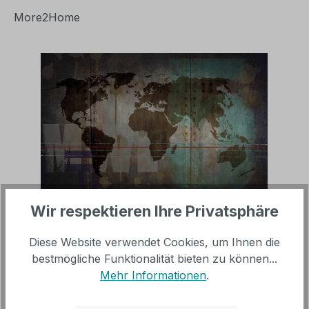
More2Home
Bildergalerie überspringen
Wir respektieren Ihre Privatsphäre
Verkaufspreis:
%
398,00 €
Regulärer Preis:
724,00 €
(45.03% gespart)
Diese Website verwendet Cookies, um Ihnen die
bestmögliche Funktionalität bieten zu können...
Mehr Informationen
.
inkl. MwSt, versandkostenfrei innerhalb Deutschland
(ohne Inseln)