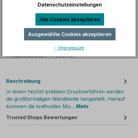
Datenschutzeinstellungen
Sofort verfügbar, Lieferzeit: 3 - 14 Werktage
Alle Cookies akzeptieren
Produkt Anzahl: Gib den gewünschten We
In den Warenkorb
Ausgewählte Cookies akzeptieren
Zum Merkzettel hinzufügen
- Impressum
Produktnummer:
HF8800181
Beschreibung
In einem höchst präzisen Druckverfahren werden
die großformatigen Wandtextile hergestellt. Hierauf
kommen die kraftvollen Mo…
Mehr
Trusted Shops Bewertungen