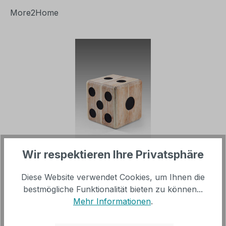
More2Home
Bildergalerie überspringen
Wir respektieren Ihre Privatsphäre
Verkaufspreis:
%
99,00 €
Regulärer Preis:
119,00 €
(16.81% gespart)
Diese Website verwendet Cookies, um Ihnen die
bestmögliche Funktionalität bieten zu können...
Mehr Informationen
.
inkl. MwSt, versandkostenfrei innerhalb Deutschland
(ohne Inseln)