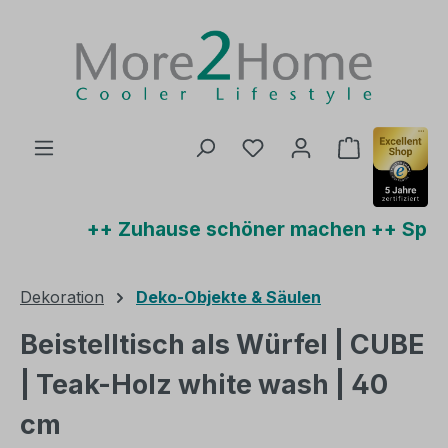
Zum Hauptinhalt springen
Du hast 0 Produkte auf
Warenkorb 
++ Zuhause schöner machen ++ Sparen
Dekoration
Deko-Objekte & Säulen
Beistelltisch als Würfel | CUBE
| Teak-Holz white wash | 40
cm