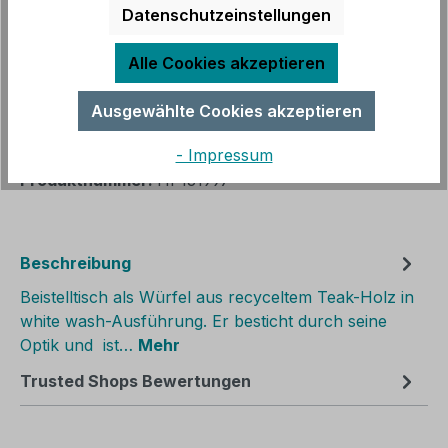
Datenschutzeinstellungen
Sofort verfügbar, Lieferzeit: 3 - 14 Werktage
Alle Cookies akzeptieren
Produkt Anzahl: Gib den gewünschten We
In den Warenkorb
Ausgewählte Cookies akzeptieren
Zum Merkzettel hinzufügen
- Impressum
Produktnummer:
HF131997
Beschreibung
Beistelltisch als Würfel aus recyceltem Teak-Holz in
white wash-Ausführung. Er besticht durch seine
Optik und ist…
Mehr
Trusted Shops Bewertungen