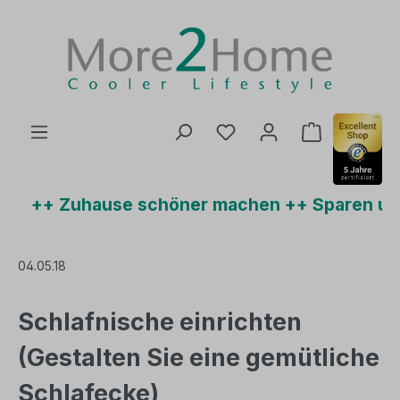
Zum Hauptinhalt springen
Du hast 0 Produkte auf
Warenkorb 
++ Zuhause schöner machen ++ Sparen und b
04.05.18
Schlafnische einrichten
(Gestalten Sie eine gemütliche
Schlafecke)