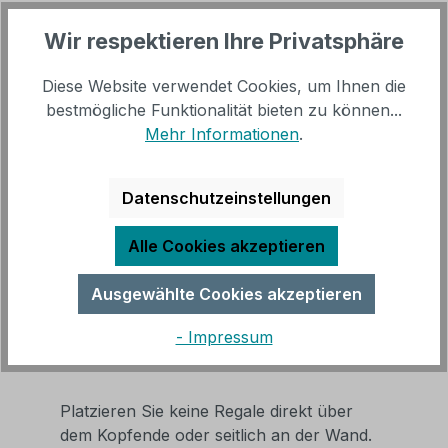
Quelle:
Kathryn M Ireland
Wir respektieren Ihre Privatsphäre
Wie die Schlafnische
Diese Website verwendet Cookies, um Ihnen die
bestmögliche Funktionalität bieten zu können...
einrichten?
Mehr Informationen
.
Damit Sie sich in der Schlafnische nicht
wie in einer Kiste fühlen, verwenden Sie
Datenschutzeinstellungen
helle Farben
. Dunkle Töne ziehen die
Decke und Wände noch enger zusammen,
Alle Cookies akzeptieren
wodurch ein beklemmendes Gefühl
entstehen kann. Knallige Signalfarben sind
Ausgewählte Cookies akzeptieren
ebenfalls nicht zu empfehlen, da sie das
Gemüt zu sehr aufheizen vor dem
- Impressum
Schlafengehen.
Platzieren Sie keine Regale direkt über
dem Kopfende oder seitlich an der Wand.