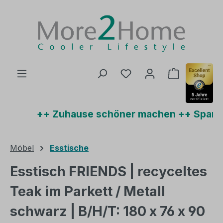
Zum Hauptinhalt springen
Du hast 0 Produkte auf
Warenkorb 
++ Zuhause schöner machen ++ Sparen 
Möbel
Esstische
Esstisch FRIENDS | recyceltes
Teak im Parkett / Metall
schwarz | B/H/T: 180 x 76 x 90