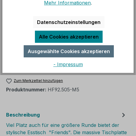
%
299,00 €
Mehr Informationen
.
Regulärer Preis:
499,00 €
(40.08% gespart)
inkl. MwSt, versandkostenfrei innerhalb Deutschland
Datenschutzeinstellungen
(ohne Inseln)
Alle Cookies akzeptieren
Sofort verfügbar, Lieferzeit: 3 - 14 Werktage
Ausgewählte Cookies akzeptieren
Produkt Anzahl: Gib den gewünschten We
- Impressum
In den Warenkorb
Zum Merkzettel hinzufügen
Produktnummer:
HF92.505-M5
Beschreibung
Viel Platz auch für eine größere Runde bietet der
stylische Esstisch "Friends". Die massive Tischplatte