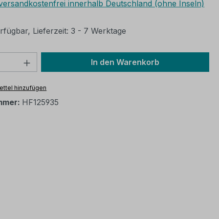
 versandkostenfrei innerhalb Deutschland (ohne Inseln)
fügbar, Lieferzeit: 3 - 7 Werktage
 Anzahl: Gib den gewünschten Wert ein 
In den Warenkorb
ttel hinzufügen
mmer:
HF125935