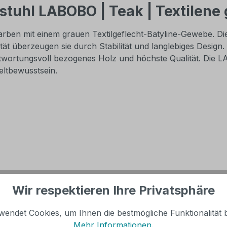
tuhl LABOBO | Teak | Textilene 
ben mit einem grauen Textilgeflecht-Batyline-Gewebe. Die
 überzeugen sie durch Stabilität und langlebiges Design. D
ntwortungsvoll bezogenes Holz und höchste Qualität. Die L
eltbewusstsein.
Wir respektieren Ihre Privatsphäre
wendet Cookies, um Ihnen die bestmögliche Funktionalität b
Mehr Informationen
.