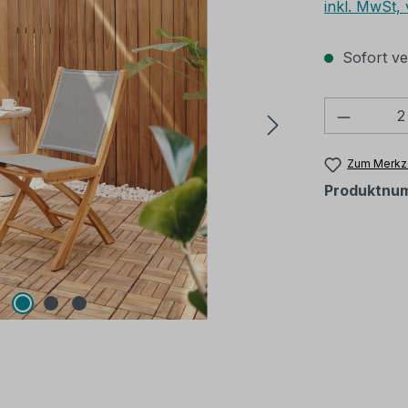
inkl. MwSt,
Sofort ver
Produkt
Zum Merkze
Produktnu