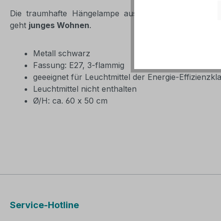
Die traumhafte Hängelampe aus schwarzem Metall b
geht
junges Wohnen
.
Metall schwarz
Fassung: E27, 3-flammig
geeeignet für Leuchtmittel der Energie-Effizienzk
Leuchtmittel nicht enthalten
Ø/H: ca. 60 x 50 cm
Service-Hotline