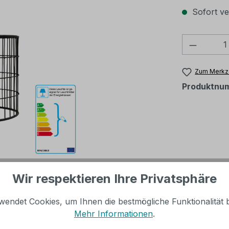
Sofort ve
Produkt
Zum Merkze
Produktnu
Wir respektieren Ihre Privatsphäre
wendet Cookies, um Ihnen die bestmögliche Funktionalität b
Mehr Informationen
.
euchte DOVER | Metall schwarz |