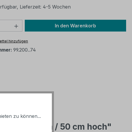
rfügbar, Lieferzeit: 4-5 Wochen
 Anzahl: Gib den gewünschten Wert ein 
In den Warenkorb
ttel hinzufügen
mmer:
99.200..74
ieten zu können...
 rund: 60 cm / 50 cm hoch"