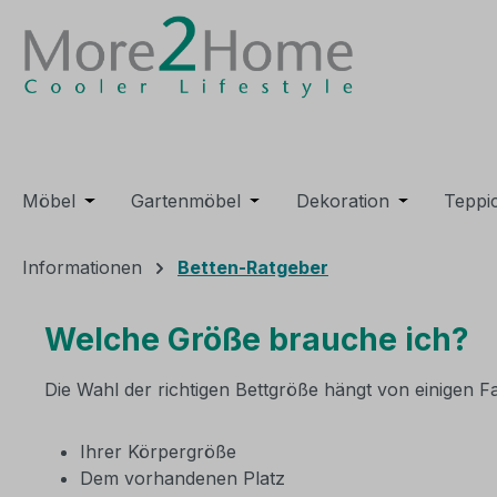
m Hauptinhalt springen
Zur Suche springen
Zur Hauptnavigation springen
Möbel
Öffne oder Schließe das Dropdown der Kategori
Gartenmöbel
Öffne oder Schließe das Dro
Dekoration
Öffne oder 
Teppi
Informationen
Betten-Ratgeber
Welche Größe brauche ich?
Die Wahl der richtigen Bettgröße hängt von einigen F
Ihrer Körpergröße
Dem vorhandenen Platz