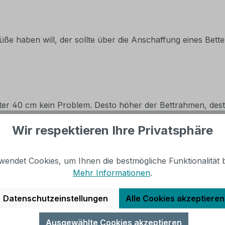
e Füße haben will, der sollte über die Anschaffung eines B
 40 cm kein Problem. Desto höher der Bettrahmen, desto le
Beachten Sie dabei aber, dass auch die Matratze noch ein
Wir respektieren Ihre Privatsphäre
en?
wendet Cookies, um Ihnen die bestmögliche Funktionalität b
Mehr Informationen
.
zen die Füße nach oben. Bei vielen Bettgestellen können 
 erhöhen. Alternativ bringen Sie Holzklötze an den Füßen
Datenschutzeinstellungen
Alle Cookies akzeptieren
Ausgewählte Cookies akzeptieren