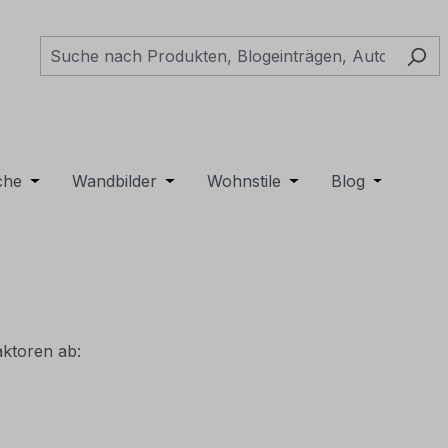
e Möbel
pdown der Kategorie Gartenmöbel
Schließe das Dropdown der Kategorie Dekoration
che
Öffne oder Schließe das Dropdown der Kategorie Tepp
Wandbilder
Öffne oder Schließe das Dropdown de
Wohnstile
Öffne oder Schließe 
Blog
Öffne ode
aktoren ab: