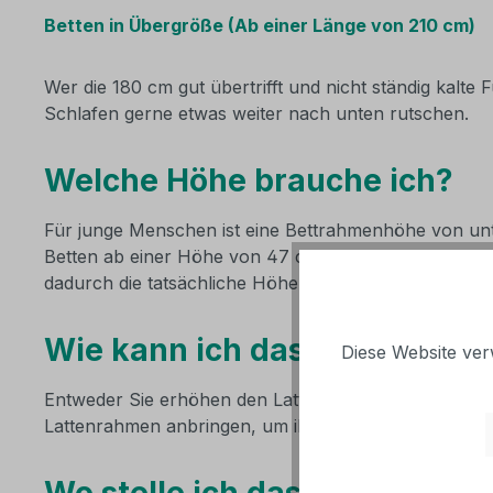
Betten in Übergröße (Ab einer Länge von 210 cm)
Wer die 180 cm gut übertrifft und nicht ständig kalt
Schlafen gerne etwas weiter nach unten rutschen.
Welche Höhe brauche ich?
Für junge Menschen ist eine Bettrahmenhöhe von unter
Betten ab einer Höhe von 47 cm und mehr verwenden. 
dadurch die tatsächliche Höhe zunimmt.
Wie kann ich das Bett erhöh
Diese Website ver
Entweder Sie erhöhen den Lattenrahmen oder Sie set
Lattenrahmen anbringen, um ihn einige Zentimeter zu