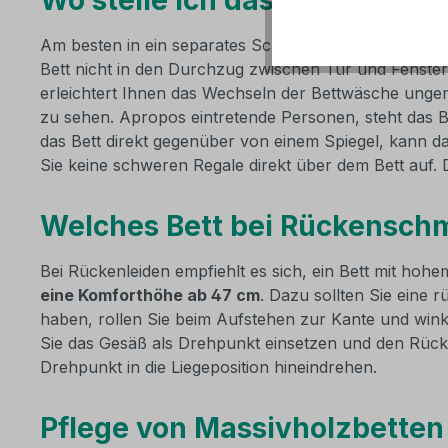
Wo stelle ich das Bett am bes
Am besten in ein separates Schlafzimmer, das sich gut
Bett nicht in den Durchzug zwischen Tür und Fenster 
erleichtert Ihnen das Wechseln der Bettwäsche ung
zu sehen. Apropos eintretende Personen, steht das B
das Bett direkt gegenüber von einem Spiegel, kann da
Sie keine schweren Regale direkt über dem Bett auf.
Welches Bett bei Rückensch
Bei Rückenleiden empfiehlt es sich, ein Bett mit hoh
eine Komforthöhe ab 47 cm
. Dazu sollten Sie eine
haben, rollen Sie beim Aufstehen zur Kante und winke
Sie das Gesäß als Drehpunkt einsetzen und den Rück
Drehpunkt in die Liegeposition hineindrehen.
Pflege von Massivholzbetten