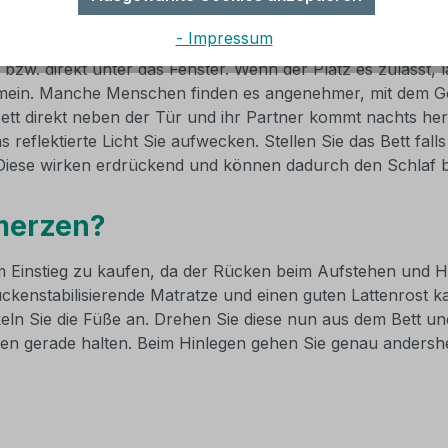
ten hin?
- Impressum
 abdunkeln lässt und frei von großen Elektrogeräten ist. S
bzw. direkt unter das Fenster. Wenn der Platz es zulässt, l
emein. Manche Menschen finden es angenehmer, mit dem Ge
ett direkt neben der Tür und ihr Partner kommt nachts her
s reflektierte Licht Sie aufwecken. Stellen Sie das Bett f
 Diese wirken erdrückend und können dadurch den Schlaf b
merzen?
em Einstieg zu kaufen, da der Rücken beim Aufstehen und H
 rückenstabilisierende Matratze und einen guten Lattenros
ln Sie die Füße an. Drehen Sie diese nun aus dem Bett und 
en gerade halten. Beim Hinlegen gehen Sie genau andersh