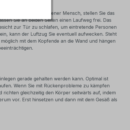
ind Sie ein eher verfrorener Mensch, stellen Sie das
assen Sie an beiden Seiten einen Laufweg frei. Das
sicht zur Tür zu schlafen, um eintretende Personen
ein, kann der Luftzug Sie eventuell aufwecken. Steht
alls möglich mit dem Kopfende an die Wand und hängen
eeinträchtigen.
inlegen gerade gehalten werden kann. Optimal ist
t kaufen. Wenn Sie mit Rückenprobleme zu kämpfen
richten gleichzeitig den Körper seitwärts auf, indem
erum vor. Erst hinsetzen und dann mit dem Gesäß als