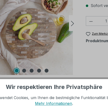
Sofort ver
Produkt
Zum Merkze
Produktnu
Wir respektieren Ihre Privatsphäre
wendet Cookies, um Ihnen die bestmögliche Funktionalität b
debrett HACKBLOCK | Teakholz |
Mehr Informationen
.