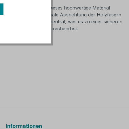
holz gefertigt wird. Dieses hochwertige Material
 der Küche ist. Die vertikale Ausrichtung der Holzfasern
ienisch und geschmacksneutral, was es zu einer sicheren
als auch ästhetisch ansprechend ist.
Informationen