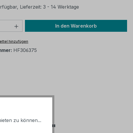
fügbar, Lieferzeit: 3 - 14 Werktage
 Anzahl: Gib den gewünschten Wert ein 
In den Warenkorb
ttel hinzufügen
mmer:
HF306375
ieten zu können...
 rund 38 cm "