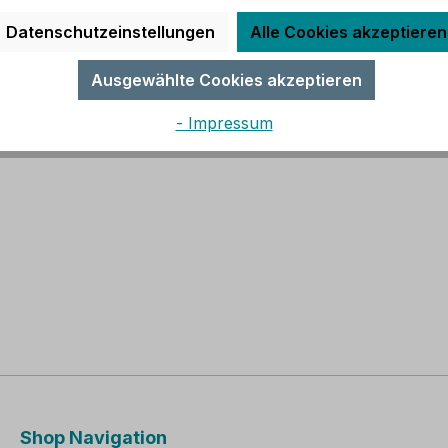
s Küchenaccessoire, das aus besonders starkem Teak-Stirn
Datenschutzeinstellungen
Alle Cookies akzeptieren
ebigkeit aus, wodurch es ideal für den täglichen Einsatz in
hren Messerklingen ist. Zudem ist es lebensmittelecht, hyg
Ausgewählte Cookies akzeptieren
 ist handgearbeitet und ein Unikat, das sowohl funktional 
- Impressum
Shop Navigation