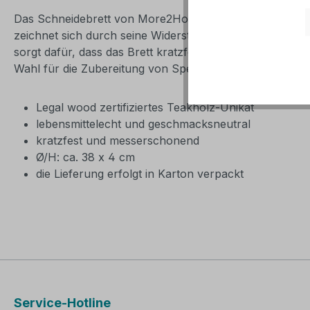
Das Schneidebrett von More2Home ist ein herausragende
zeichnet sich durch seine Widerstandsfähigkeit und Langl
sorgt dafür, dass das Brett kratzfest und schonend zu I
Wahl für die Zubereitung von Speisen macht. Jedes Brett
Legal wood zertifiziertes Teakholz-Unikat
lebensmittelecht und geschmacksneutral
kratzfest und messerschonend
Ø/H: ca. 38 x 4 cm
die Lieferung erfolgt in Karton verpackt
Service-Hotline