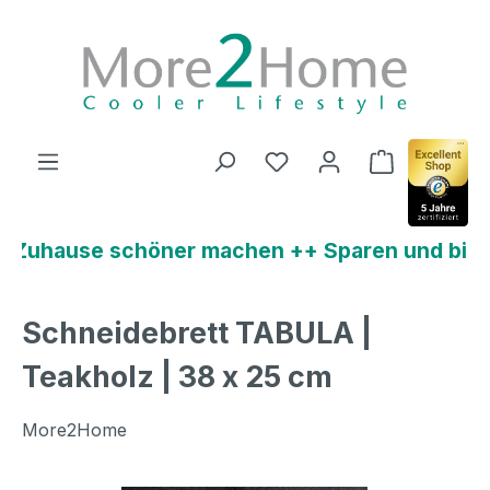
Zum Hauptinhalt springen
Warenkorb 
 Zuhause schöner machen ++ Sparen und bis z
Schneidebrett TABULA |
Teakholz | 38 x 25 cm
More2Home