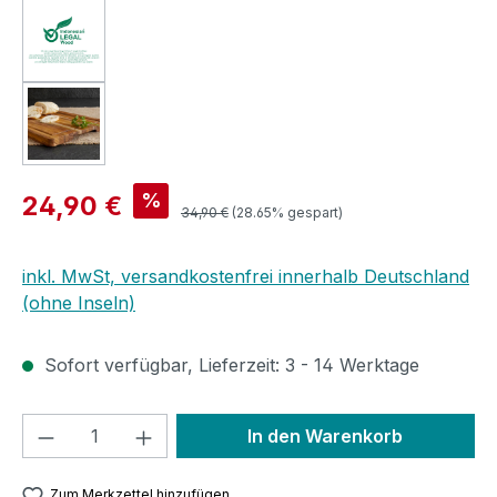
Verkaufspreis:
%
24,90 €
Regulärer Preis:
34,90 €
(28.65% gespart)
inkl. MwSt, versandkostenfrei innerhalb Deutschland
(ohne Inseln)
Sofort verfügbar, Lieferzeit: 3 - 14 Werktage
Produkt Anzahl: Gib den gewünschten We
In den Warenkorb
Zum Merkzettel hinzufügen