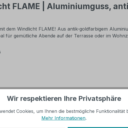
t FLAME | Aluminiumguss, antik-
t dem Windlicht FLAME! Aus antik-goldfarbigem Aluminiumg
deal für gemütliche Abende auf der Terrasse oder im Wohnz
s
Wir respektieren Ihre Privatsphäre
wendet Cookies, um Ihnen die bestmögliche Funktionalität b
Mehr Informationen
.