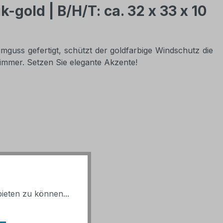
gold | B/H/T: ca. 32 x 33 x 10
uss gefertigt, schützt der goldfarbige Windschutz die
immer. Setzen Sie elegante Akzente!
ieten zu können...