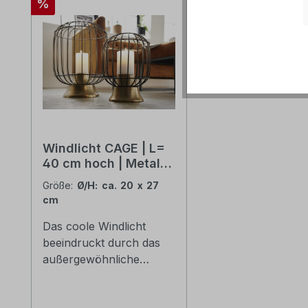
Rabatt
%
Windlicht CAGE | L=
40 cm hoch | Metall
schwarz/antik-gold
Größe:
Ø/H: ca. 20 x 27
cm
Das coole Windlicht
beeindruckt durch das
außergewöhnliche
Design und seinen
Vintage-Charme. Ideal