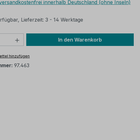
 versandkostenfrei innerhalb Deutschland (ohne Inseln)
fügbar, Lieferzeit: 3 - 14 Werktage
 Anzahl: Gib den gewünschten Wert ein 
In den Warenkorb
ttel hinzufügen
mmer:
97.463