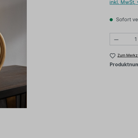
inkl. MwSt,
Sofort ver
Produkt
Zum Merkze
Produktnu