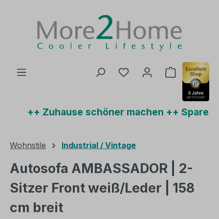
Zum Hauptinhalt springen
Du hast 0 Produkte auf
Warenkorb 
++ Zuhause schöner machen ++ Sparen und
Wohnstile
Industrial / Vintage
Autosofa AMBASSADOR | 2-
Sitzer Front weiß/Leder | 158
cm breit