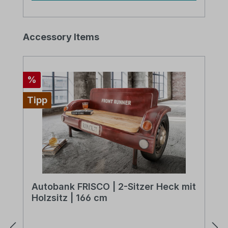
Produktgalerie überspringen
Accessory Items
Rabatt
%
Tipp
Autobank FRISCO | 2-Sitzer Heck mit
Holzsitz | 166 cm