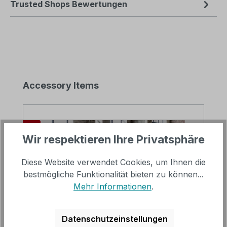
Trusted Shops Bewertungen
Produktgalerie überspringen
Accessory Items
Rabatt
%
Wir respektieren Ihre Privatsphäre
Tipp
Diese Website verwendet Cookies, um Ihnen die
bestmögliche Funktionalität bieten zu können...
Mehr Informationen
.
Datenschutzeinstellungen