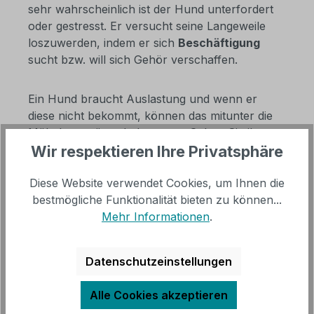
sehr wahrscheinlich ist der Hund unterfordert
oder gestresst. Er versucht seine Langeweile
loszuwerden, indem er sich
Beschäftigung
sucht bzw. will sich Gehör verschaffen.
Ein Hund braucht Auslastung und wenn er
diese nicht bekommt, können das mitunter die
Möbel zu spüren bekommen. Geben Sie ihm
Wir respektieren Ihre Privatsphäre
also die Aufmerksamkeit, die er braucht und
lasten Sie ihn durch Gassigehen und genügend
Diese Website verwendet Cookies, um Ihnen die
Spielen aus.
bestmögliche Funktionalität bieten zu können...
Mehr Informationen
.
Sollte der Hund sein
natürliches Kaubedürfnis
nicht ausreichend befriedigen können, kann
auch das dazu führen, dass er die Möbel
Datenschutzeinstellungen
anknabbert. Stellen Sie sich das Gebiss des
Hundes wie ein Werkzeug vor, das benutzt
Alle Cookies akzeptieren
werden will. Wölfe kauen in der Natur auf